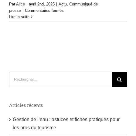
Par
Alice
|
avril 2nd, 2025
|
Actu
,
Communiqué de
sur
presse
|
Commentaires fermés
Découvrez
Lire la suite
l’histoire
et
les
secrets
d’Antraigues
et
de
Vals-
les-
Rechercher:
Bains
avec
nos
visites
Articles récents
guidées,
à
partir
Gestion de l’eau : astuces et fiches pratiques pour
du
les pros du tourisme
10