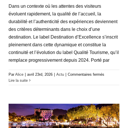
Dans un contexte où les attentes des visiteurs
évoluent rapidement, la qualité de l’accueil, la
durabilité et l’authenticité des expériences deviennent
des critères déterminants dans le choix d’une
destination. Le label Destination d’Excellence s’inscrit
pleinement dans cette dynamique et constitue la
continuité et l’évolution du label Qualité Tourisme, qu’il
remplace progressivement depuis 2024. Porté par
Découvrez l’histoire et les secrets
sur
Par
Alice
|
avril 23rd, 2026
|
Actu
|
Commentaires fermés
Le
Lire la suite
d’Antraigues et de Vals-les-Bains avec
label
Destination
nos visites guidées, à partir du 10 avril!
d’Excellence
Actu
Communiqué de presse
:
un
levier
stratégique