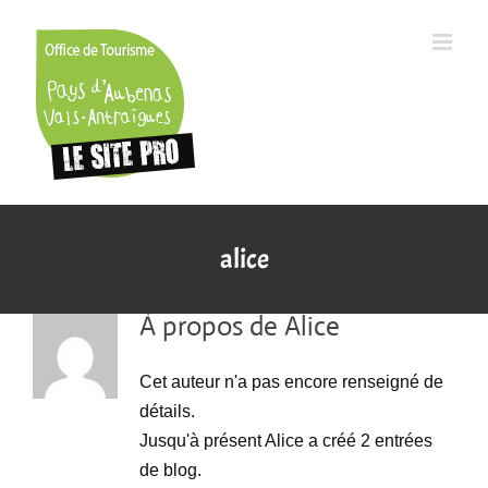
Passer
au
contenu
alice
À propos de
Alice
Cet auteur n'a pas encore renseigné de
détails.
Jusqu'à présent Alice a créé 2 entrées
Le label Destination d’Excellence : un
de blog.